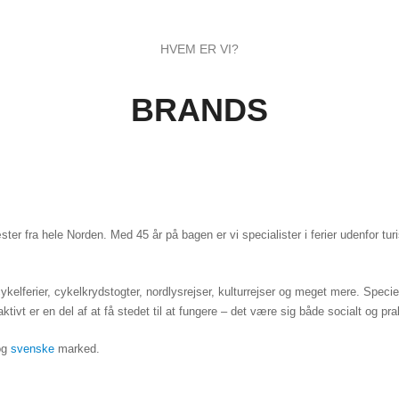
HVEM ER VI?
BRANDS
æster fra hele Norden. Med 45 år på bagen er vi specialister i ferier udenfor t
, cykelferier, cykelkrydstogter, nordlysrejser, kulturrejser og meget mere. Speci
aktivt er en del af at få stedet til at fungere – det være sig både socialt og pra
og
svenske
marked.