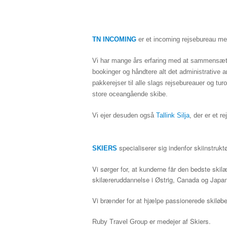
TN INCOMING
er et incoming rejsebureau med
Vi har mange års erfaring med at sammensætte 
bookinger og håndtere alt det administrative a
pakkerejser til alle slags rejsebureauer og tur
store oceangående skibe.
Vi ejer desuden også
Tallink Silja
, der er et 
specialiserer sig indenfor skiinstruk
SKIERS
Vi sørger for, at kunderne får den bedste skil
skilæreruddannelse i Østrig, Canada og Japan, 
Vi brænder for at hjælpe passionerede skiløb
er medejer af Skiers.
Ruby Travel Group