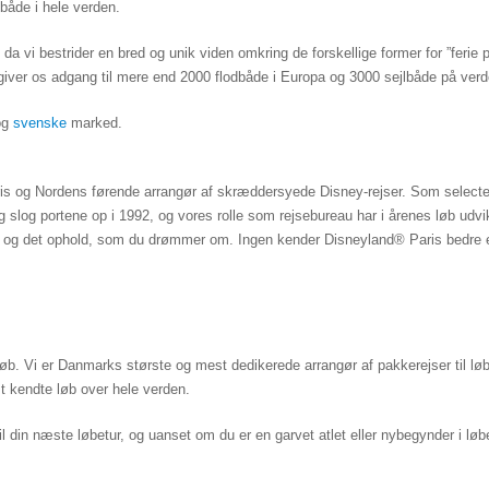
lbåde i hele verden.
e, da vi bestrider en bred og unik viden omkring de forskellige former for ”ferie
 giver os adgang til mere end 2000 flodbåde i Europa og 3000 sejlbåde på ver
og
svenske
marked.
is og Nordens førende arrangør af skræddersyede Disney-rejser. Som selecte
slog portene op i 1992, og vores rolle som rejsebureau har i årenes løb udvikle
se og det ophold, som du drømmer om.
Ingen kender Disneyland® Paris bedre en
løb. Vi er Danmarks største og mest dedikerede arrangør af pakkerejser til lø
st kendte løb over hele verden.
 til din næste løbetur, og uanset om du er en garvet atlet eller nybegynder i lø