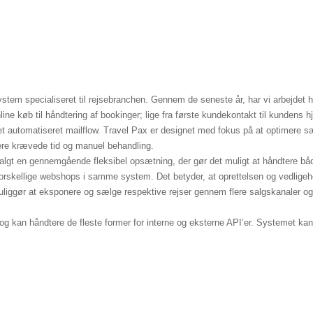
stem specialiseret til rejsebranchen. Gennem de seneste år, har vi arbejdet h
online køb til håndtering af bookinger; lige fra første kundekontakt til kunden
 et automatiseret mailflow. Travel Pax er designet med fokus på at optimere s
igere krævede tid og manuel behandling.
algt en gennemgående fleksibel opsætning, der gør det muligt at håndtere både
rskellige webshops i samme system. Det betyder, at oprettelsen og vedligeho
 muliggør at eksponere og sælge respektive rejser gennem flere salgskanaler og
g kan håndtere de fleste former for interne og eksterne API’er. Systemet kan