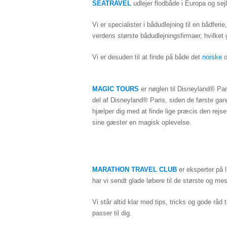
SEATRAVEL
udlejer flodbåde i Europa og sej
Vi er specialister i bådudlejning til en bådferi
verdens største bådudlejningsfirmaer, hvilket
Vi er desuden til at finde på både det
norske
MAGIC TOURS
er nøglen til Disneyland® Par
del af Disneyland® Paris, siden de første gang 
hjælper dig med at
finde lige præcis den rej
sine gæster en magisk oplevelse.
MARATHON TRAVEL CLUB
er eksperter på 
har vi sendt glade løbere til de største og me
Vi står altid klar med tips, tricks og gode råd
passer til dig.