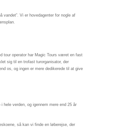
 på vandet”. Vi er hovedagenter for nogle af
densplan.
d tour operator har Magic Tours været en fast
t sig til en trofast turorganisator, der
d os, og ingen er mere dedikerede til at give
b i hele verden, og igennem mere end 25 år
beskoene, så kan vi finde en løberejse, der