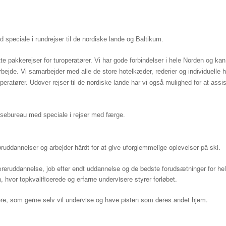
 speciale i rundrejser til de nordiske lande og Baltikum.
pakkerejser for turoperatører. Vi har gode forbindelser i hele Norden og kan
rbejde. Vi samarbejder med alle de store hotelkæder, rederier og individuelle
operatører.
Udover rejser til de nordiske lande har vi også mulighed for at assi
rejsebureau med speciale i rejser med færge.
tøruddannelser og arbejder hårdt for at give uforglemmelige oplevelser på ski.
æreruddannelse, job efter endt uddannelse og de bedste forudsætninger for hel
hvor topkvalificerede og erfarne undervisere styrer forløbet.
ere, som gerne selv vil undervise og have pisten som deres andet hjem.