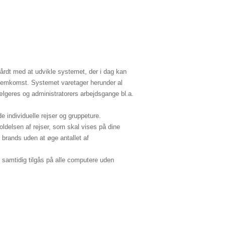
årdt med at udvikle systemet, der i dag kan
s hjemkomst. Systemet varetager herunder al
ælgeres og administratorers arbejdsgange bl.a.
 individuelle rejser og gruppeture.
ldelsen af rejser, som skal vises på dine
 brands uden at øge antallet af
 samtidig tilgås på alle computere uden