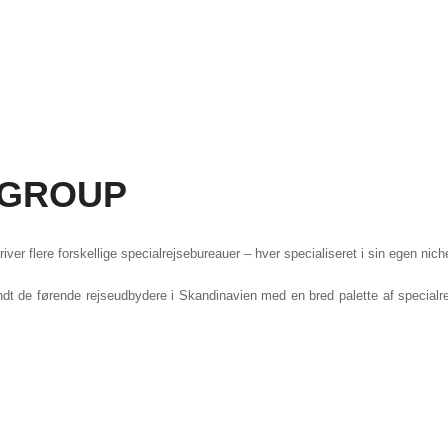
 GROUP
ver flere forskellige specialrejsebureauer – hver specialiseret i sin egen ni
dt de førende rejseudbydere i Skandinavien med en bred palette af specialrej